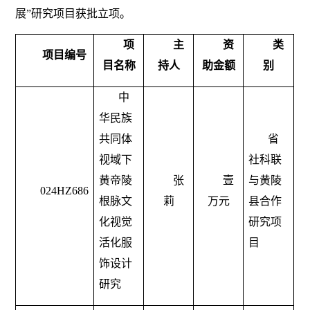
展”研究项目获批立项。
项
主
资
类
项目编号
目名称
持人
助金额
别
中
华民族
共同体
省
视域下
社科联
黄帝陵
张
壹
与黄陵
024HZ686
根脉文
莉
万元
县合作
化视觉
研究项
活化服
目
饰设计
研究