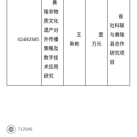
黄
陵非物
省
质文化
社科联
遗产对
王
壹
与黄陵
024HZ685
外传播
新彬
万元
县合作
策略及
研究项
数字技
目
术应用
研究
712046