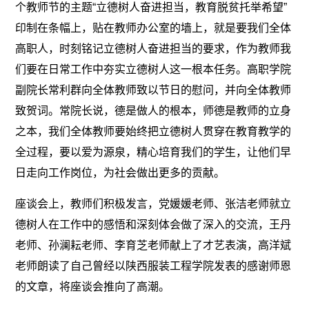
个教师节的主题“立德树人奋进担当，教育脱贫托举希望”
印制在条幅上，贴在教师办公室的墙上，就是要我们全体
高职人，时刻铭记立德树人奋进担当的要求，作为教师我
们要在日常工作中夯实立德树人这一根本任务。高职学院
副院长常利群向全体教师致以节日的慰问，并向全体教师
致贺词。常院长说，德是做人的根本，师德是教师的立身
之本，我们全体教师要始终把立德树人贯穿在教育教学的
全过程，要以爱为源泉，精心培育我们的学生，让他们早
日走向工作岗位，为社会做出更多的贡献。
座谈会上，教师们积极发言，党媛媛老师、张洁老师就立
德树人在工作中的感悟和深刻体会做了深入的交流，王丹
老师、孙澜耘老师、李育芝老师献上了才艺表演，高洋斌
老师朗读了自己曾经以陕西服装工程学院发表的感谢师恩
的文章，将座谈会推向了高潮。